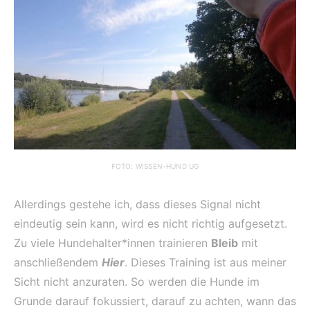
FOTO: WISSEN-HUND UG
Allerdings gestehe ich, dass dieses Signal nicht
eindeutig sein kann, wird es nicht richtig aufgesetzt.
Zu viele Hundehalter*innen trainieren
Bleib
mit
anschließendem
Hier
. Dieses Training ist aus meiner
Sicht nicht anzuraten. So werden die Hunde im
Grunde darauf fokussiert, darauf zu achten, wann das