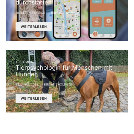
durchstarten
18. DEZEMBER 2021
BIRTHE THOMPSON
WEITERLESEN
ALLGEMEIN
Tierpsychologin für Menschen mit
Hunden
22. APRIL 2023
BIRTHE THOMPSON
WEITERLESEN