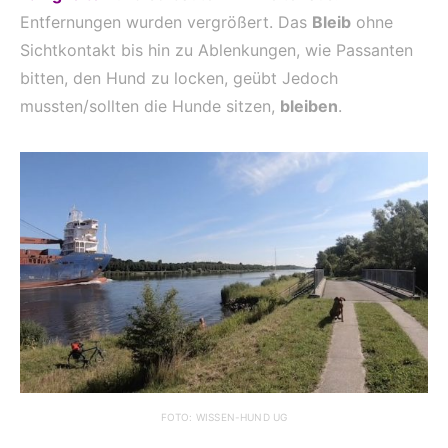
Entfernungen wurden vergrößert. Das
Bleib
ohne
Sichtkontakt bis hin zu Ablenkungen, wie Passanten
bitten, den Hund zu locken, geübt Jedoch
mussten/sollten die Hunde sitzen,
bleiben
.
FOTO: WISSEN-HUND UG