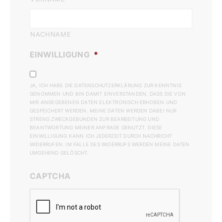
NACHNAME
EINWILLIGUNG
*
JA, ICH HABE DIE DATENSCHUTZERKLÄRUNG ZUR KENNTNIS
GENOMMEN UND BIN DAMIT EINVERSTANDEN, DASS DIE VON
MIR ANGEGEBENEN DATEN ELEKTRONISCH ERHOBEN UND
GESPEICHERT WERDEN. MEINE DATEN WERDEN DABEI NUR
STRENG ZWECKGEBUNDEN ZUR BEARBEITUNG UND
BEANTWORTUNG MEINER ANFRAGE GENUTZT. DIESE
EINWILLIGUNG KANN ICH JEDERZEIT DURCH NACHRICHT
WIDERRUFEN. IM FALLE DES WIDERRUFS WERDEN MEINE DATEN
UMGEHEND GELÖSCHT.
CAPTCHA