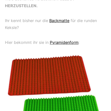
HERZUSTELLEN.
Ihr kennt bisher nur die
Backmatte
für die runden
Keksle?
Hier bekommt ihr sie in
Pyramidenform
: