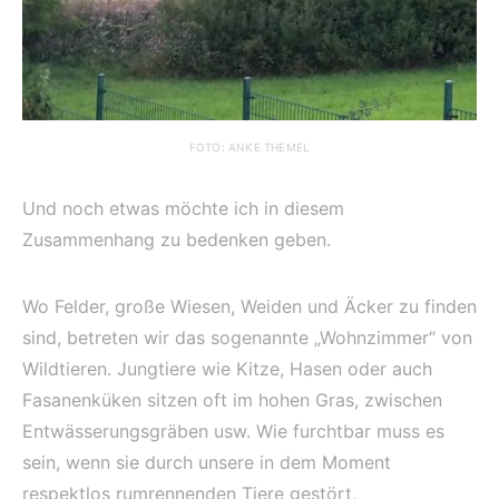
FOTO: ANKE THEMEL
Und noch etwas möchte ich in diesem
Zusammenhang zu bedenken geben.
Wo Felder, große Wiesen, Weiden und Äcker zu finden
sind, betreten wir das sogenannte „Wohnzimmer“ von
Wildtieren. Jungtiere wie Kitze, Hasen oder auch
Fasanenküken sitzen oft im hohen Gras, zwischen
Entwässerungsgräben usw. Wie furchtbar muss es
sein, wenn sie durch unsere in dem Moment
respektlos rumrennenden Tiere gestört,