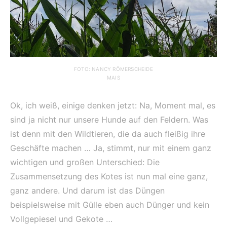
FOTO: NANCY RÖMERSCHEIDE
MAIS
Ok, ich weiß, einige denken jetzt: Na, Moment mal, es
sind ja nicht nur unsere Hunde auf den Feldern. Was
ist denn mit den Wildtieren, die da auch fleißig ihre
Geschäfte machen … Ja, stimmt, nur mit einem ganz
wichtigen und großen Unterschied: Die
Zusammensetzung des Kotes ist nun mal eine ganz,
ganz andere. Und darum ist das Düngen
beispielsweise mit Gülle eben auch Dünger und kein
Vollgepiesel und Gekote …