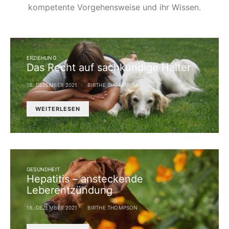
kompetente Vorgehensweise und ihr Wissen.
ERZIEHUNG
Das Recht auf sachkundige Halter
18. DEZEMBER 2021
BIRTHE THOMPSON
WEITERLESEN
GESUNDHEIT
Hepatitis – ansteckende
Leberentzündung
18. DEZEMBER 2021
BIRTHE THOMPSON