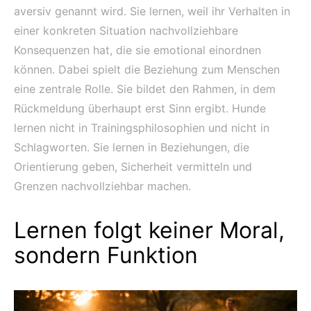
aversiv genannt wird. Sie lernen, weil ihr Verhalten in
einer konkreten Situation nachvollziehbare
Konsequenzen hat, die sie emotional einordnen
können. Dabei spielt die Beziehung zum Menschen
eine zentrale Rolle. Sie bildet den Rahmen, in dem
Rückmeldung überhaupt erst Sinn ergibt. Hunde
lernen nicht in Trainingsphilosophien und nicht in
Schlagworten. Sie lernen in Beziehungen, die
Orientierung geben, Sicherheit vermitteln und
Grenzen nachvollziehbar machen.
Lernen folgt keiner Moral,
sondern Funktion