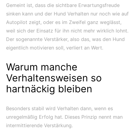
Gemeint ist, dass die sichtbare Erwartungsfreude
sinken kann und der Hund Verhalten nur noch wie auf
Autopilot zeigt, oder es im Zweifel ganz weglässt,
weil sich der Einsatz für ihn nicht mehr wirklich lohnt.
Der sogenannte Verstärker, also das, was den Hund
eigentlich motivieren soll, verliert an Wert.
Warum manche
Verhaltensweisen so
hartnäckig bleiben
Besonders stabil wird Verhalten dann, wenn es
unregelmäßig Erfolg hat. Dieses Prinzip nennt man
intermittierende Verstärkung.