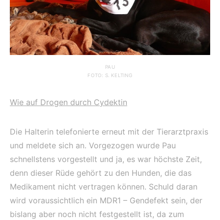
PAU
FOTO: S. KELTING
Wie auf Drogen durch Cydektin
Die Halterin telefonierte erneut mit der Tierarztpraxis
und meldete sich an. Vorgezogen wurde Pau
schnellstens vorgestellt und ja, es war höchste Zeit,
denn dieser Rüde gehört zu den Hunden, die das
Medikament nicht vertragen können. Schuld daran
wird voraussichtlich ein MDR1 – Gendefekt sein, der
bislang aber noch nicht festgestellt ist, da zum