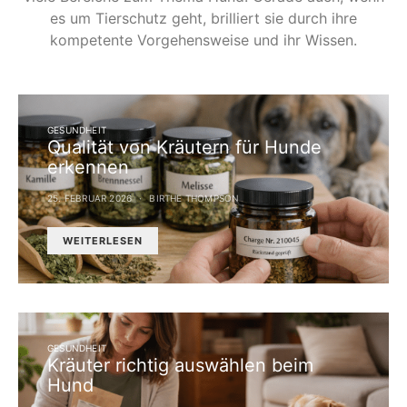
es um Tierschutz geht, brilliert sie durch ihre
kompetente Vorgehensweise und ihr Wissen.
GESUNDHEIT
Qualität von Kräutern für Hunde
erkennen
25. FEBRUAR 2026
BIRTHE THOMPSON
WEITERLESEN
GESUNDHEIT
Kräuter richtig auswählen beim
Hund