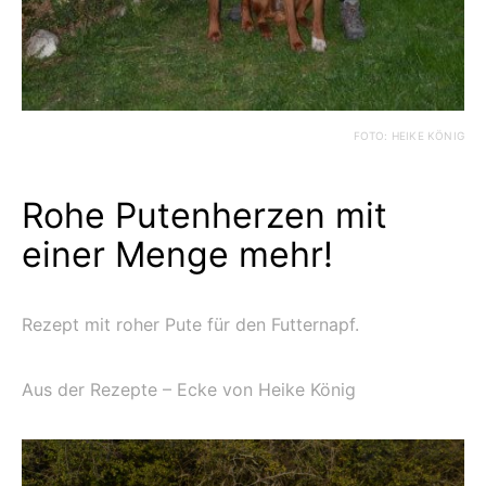
FOTO: HEIKE KÖNIG
Rohe Putenherzen mit
einer Menge mehr!
Rezept mit roher Pute für den Futternapf.
Aus der Rezepte – Ecke von Heike König