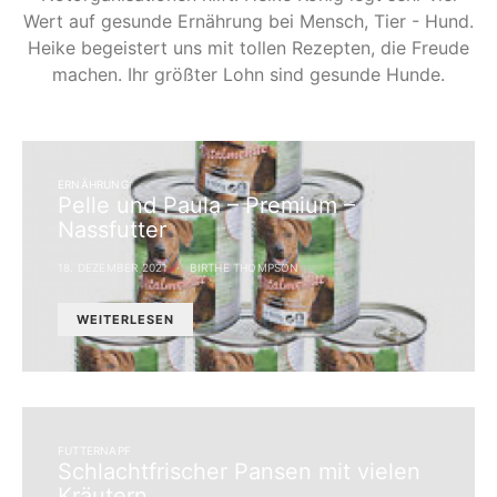
Wert auf gesunde Ernährung bei Mensch, Tier - Hund.
Heike begeistert uns mit tollen Rezepten, die Freude
machen. Ihr größter Lohn sind gesunde Hunde.
ERNÄHRUNG
Pelle und Paula – Premium –
Nassfutter
18. DEZEMBER 2021
BIRTHE THOMPSON
WEITERLESEN
FUTTERNAPF
Schlachtfrischer Pansen mit vielen
Kräutern