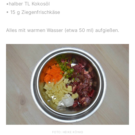
•halber TL Kokosöl
• 15 g Ziegenfrischkäse
Alles mit warmen Wasser (etwa 50 ml) aufgießen.
FOTO: HEIKE KÖNIG