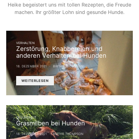
Heike begeistert uns mit tollen Rezepten, die Freude
machen. Ihr größter Lohn sind gesunde Hunde.
VERHALTEN
Zerstörung, Knabbereien und
anderen Verhalten bei Hunden
18. DEZEMBER 2021
BIRTHE THOMPSON
WEITERLESEN
GESUNDHEIT
Grasmilben bei Hunden
18. DEZEMBER 2021
BIRTHE THOMPSON