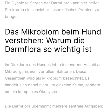
Ein Dysbiose-Screen der Darmflora kann hier helfen,
Struktur in ein scheinbar unspezifisches Problem zu
bringen.
Das Mikrobiom beim Hund
verstehen: Warum die
Darmflora so wichtig ist
Im Dickdarm des Hundes lebt eine enorme Anzahl an
Mikroorganismen, vor allem Bakterien. Diese
Gesamtheit wird als Mikrobiom bezeichnet. Es
handelt sich dabei nicht um einzelne Keime, sondern
um ein komplexes Ökosystem.
Die Darmflora übernimmt mehrere zentrale Aufgaben: