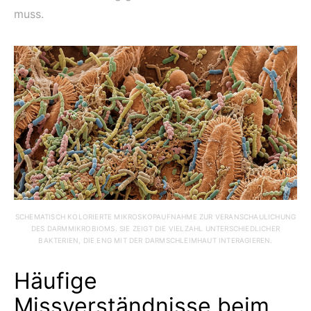
muss.
SCHEMATISCH KOLORIERTE MIKROSKOPAUFNAHME ZUR VERANSCHAULICHUNG
DES DARMMIKROBIOMS. SIE ZEIGT DIE VIELZAHL UNTERSCHIEDLICHER
BAKTERIEN, DIE ENG MIT DER DARMSCHLEIMHAUT INTERAGIEREN.
Häufige
Missverständnisse beim