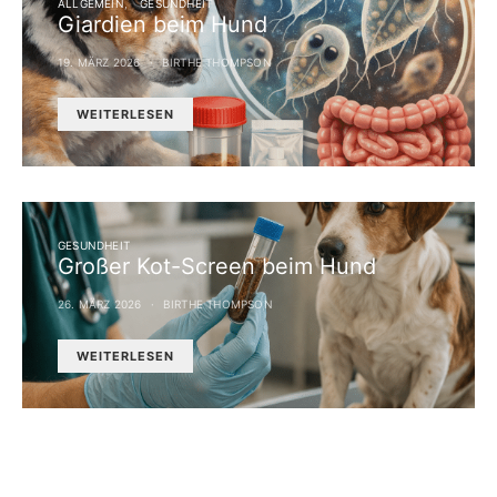
ALLGEMEIN
GESUNDHEIT
Giardien beim Hund
19. MÄRZ 2026
BIRTHE THOMPSON
WEITERLESEN
GESUNDHEIT
Großer Kot-Screen beim Hund
26. MÄRZ 2026
BIRTHE THOMPSON
WEITERLESEN