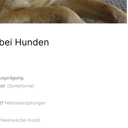
 bei Hunden
Ausprägung
gst
(Symptome)
t?
Fehlverknüpfungen
Pawlowsche Hund)