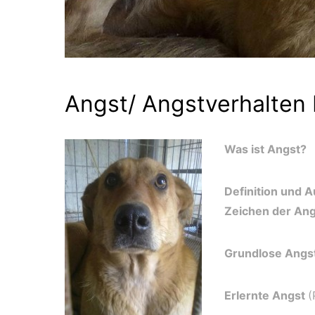
Angst/ Angstverhalten
Was ist Angst?
Definition und 
Zeichen der An
Grundlose Angs
Erlernte Angst
(