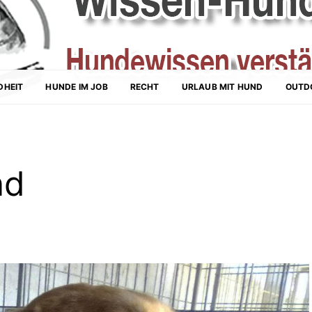
DHEIT
HUNDE IM JOB
RECHT
URLAUB MIT HUND
OUTD
nd